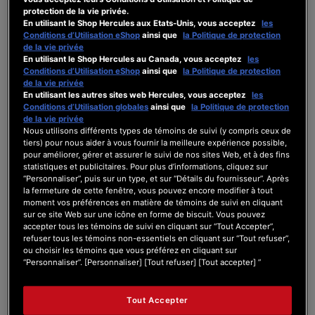
protection de la vie privée.
Logiciel DJ
En utilisant le Shop Hercules aux Etats-Unis, vous acceptez
les
Conditions d’Utilisation eShop
ainsi que
la Politique de protection
de la vie privée
[Fermé]
Lignes directrices pour
En utilisant le Shop Hercules au Canada, vous acceptez
les
Conditions d’Utilisation eShop
ainsi que
la Politique de protection
la discussion sur les logiciels
de la vie privée
DJ
En utilisant les autres sites web Hercules, vous acceptez
les
Conditions d’Utilisation globales
ainsi que
la Politique de protection
de la vie privée
Nous utilisons différents types de témoins de suivi (y compris ceux de
LOGICIEL DJ
tiers) pour nous aider à vous fournir la meilleure expérience possible,
pour améliorer, gérer et assurer le suivi de nos sites Web, et à des fins
Dernier commentaire
par
Équipe UX
il y a 3 ans
statistiques et publicitaires. Pour plus d’informations, cliquez sur
“Personnaliser”, puis sur un type, et sur “Détails du fournisseur”. Après
0
la fermeture de cette fenêtre, vous pouvez encore modifier à tout
0
1
1,206
moment vos préférences en matière de témoins de suivi en cliquant
Les
Posts
Utilisateurs
Vues
sur ce site Web sur une icône en forme de biscuit. Vous pouvez
réactions
accepter tous les témoins de suivi en cliquant sur “Tout Accepter”,
refuser tous les témoins non-essentiels en cliquant sur “Tout refuser”,
ou choisir les témoins que vous préférez en cliquant sur
“Personnaliser”. [Personnaliser] [Tout refuser] [Tout accepter] ”
22/11/2023 8:24 pm
Tout Accepter