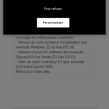
0
ÉQUIPE UX
Tout refuser
Bonjour,
Bienvenue sur le forum.
Personnaliser
Si vous avez besoin d'une aide technique
avec un logiciel DJ, veuillez écrire dans votre
message les informations suivantes :
- Version de votre système d'exploitation (par
exemple Windows 11 ou macOS 14)
- Version of your DJ software (for example
Djuced 6.0.4 or Serato DJ Lite 3.0.12)
- Nom de votre contrôleur DJ (par exemple
DJControl Inpulse 500).
Merci pour votre aide.