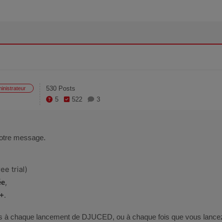
530 Posts
inistrateur
5
522
3
votre message.
e trial)
,
ée
.
+
s à chaque lancement de DJUCED, ou à chaque fois que vous lancez 