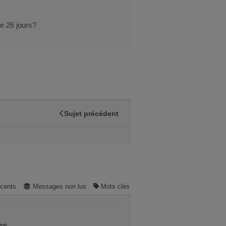
te 26 jours?
Sujet précédent
cents
Messages non lus
Mots clés
rmé