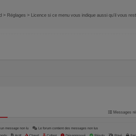
 > Réglages > Licence si ce menu vous indique aussi qu'il vous res
Messages ré
ucun message non lu
Le forum contient des messages non lus
pondu
Actif
Chaud
Collant
Désapprouvé
Résolu
Privé
Fe