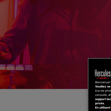
Aller
au
contenu
Bienvenue!
Veuillez ne
à la vie pri
consulté, a
support tec
privée.
En utilisan