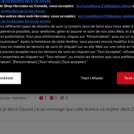
e de protection de la vie privée
t le Shop Hercules au Canada, vous acceptez
les Conditions d’Utilisation eShop
a
e protection de la vie privée
t les autres sites web Hercules, vous acceptez
les Conditions d’Utilisation global
e de protection de la vie privée
ns différents types de témoins de suivi (y compris ceux de tiers) pour nous aider à 
périence possible, pour améliorer, gérer et assurer le suivi de nos sites Web, et à 
 et publicitaires. Pour plus d’informations, cliquez sur “Personnaliser”, puis sur un ty
 fournisseur”. Après la fermeture de cette fenêtre, vous pouvez encore modifier à 
1
nces en matière de témoins de suivi en cliquant sur ce site Web sur une icône en 
s pouvez accepter tous les témoins de suivi en cliquant sur “Tout Accepter”, refuser
il y a 2 mois
Posts
Utilis
-essentiels en cliquant sur “Tout refuser”, ou choisir les témoins que vous préfére
aliser”. [Personnaliser] [Tout refuser] [Tout accepter] ”
nnaliser
Tout refuser
Tout
1 messages
uveau membre
1
0
0
ue je lance Djuced j'ai un message que cette licence va expirer dans 2