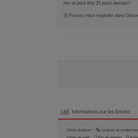
hier et peut être 25 jours demain?
3) Pouvez vous regarder dans Djuced
Informations sur les forums
Icônes du forum :
Le forum ne contient a
Icônes de sujet :
Pas de réponse
A ré