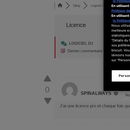
la Politiqu
En utilisan
Djing
Logiciel DJ
Licence
Politique d
En utilisan
la Politiqu
Licence
Nous utiliso
meilleure ex
statistiques
“Détails du
LOGICIEL DJ
vos préfére
biscuit. Vou
Dernier commentaire
par
Équipe UX
témoins non
sur “Personn
Perso
0
SPINALWAYS
No
J'ai une licence pro et chaque fois q