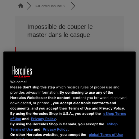
DJControl Inpulse 3...
Impossible de couper le
master dans le casque
DJCONTROL INPULSE 300 SERIES
Last Post
by
maxn
2 years ago
6
3
0
28
Posts
Users
Reactions
Views
Welcome!
Please don’t skip this step
which regards rules of proper use and
provides privacy information.
By continuing to use any of the
Hercules Websites or their content
-content you browsed, displayed,
downloaded, or printed-,
you accept electronic contracts and
documents, and you accept their Terms of Use and Privacy Policy
.
16/09/2024 4:41 am
By using the Hercules Shop in U.S.A., you accept the
eShop Terms
of Use
and
Privacy Policy
.
By using the Hercules Shop in Canada, you accept the
eShop
0
Terms of Use
and
Privacy Policy
.
DIDAL
On other Hercules websites, you accept the
global Terms of Use