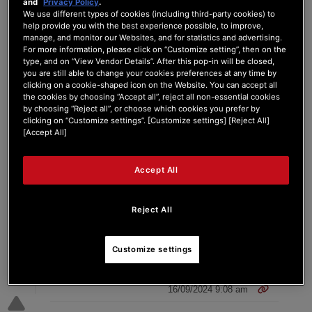
and
Privacy Policy
.
We use different types of cookies (including third-party cookies) to
sur mon 300 mk2 sous Serato DJ Pro, j'ai
help provide you with the best experience possible, to improve,
toujours le son du master dans le casque,
manage, and monitor our Websites, and for statistics and advertising.
pourtant le bouton "Master" est éteint
For more information, please click on “Customize setting”, then on the
et évidement, le commutateur casque de la
type, and on “View Vendor Details”. After this pop-in will be closed,
platine concerné aussi.
you are still able to change your cookies preferences at any time by
clicking on a cookie-shaped icon on the Website. You can accept all
bref ... tous les boutons concernant la sortie
the cookies by choosing “Accept all”, reject all non-essential cookies
casque sont coupés, mais le son sort quand
by choosing “Reject all”, or choose which cookies you prefer by
même
clicking on “Customize settings”. [Customize settings] [Reject All]
[Accept All]
Merci pour votre aide !!!
Accept All
Reject All
6 ANSWERS
Customize settings
16/09/2024 9:08 am