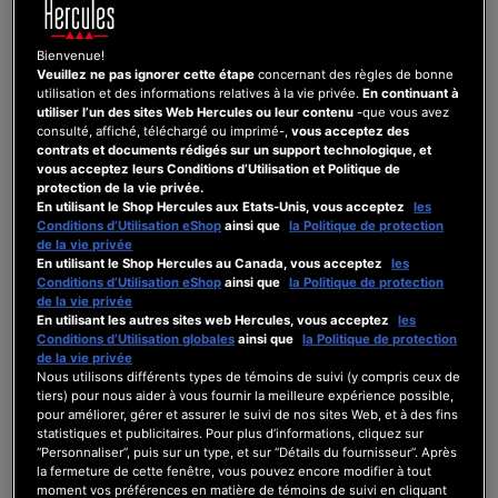
DJControl Inpulse 5...
Bienvenue!
Veuillez ne pas ignorer cette étape
concernant des règles de bonne
Casque - les deux canaux
utilisation et des informations relatives à la vie privée.
En continuant à
utiliser l’un des sites Web Hercules ou leur contenu
-que vous avez
consulté, affiché, téléchargé ou imprimé-,
vous acceptez des
contrats et documents rédigés sur un support technologique, et
DJCONTROL INPULSE 500
vous acceptez leurs Conditions d’Utilisation et Politique de
protection de la vie privée.
Dernier commentaire
par
Équipe UX
il y a 3 ans
En utilisant le Shop Hercules aux Etats-Unis, vous acceptez
les
Conditions d’Utilisation eShop
ainsi que
la Politique de protection
0
de la vie privée
2
3
59
En utilisant le Shop Hercules au Canada, vous acceptez
les
Les
Posts
Utilisateurs
Vues
Conditions d’Utilisation eShop
ainsi que
la Politique de protection
réactions
de la vie privée
En utilisant les autres sites web Hercules, vous acceptez
les
Conditions d’Utilisation globales
ainsi que
la Politique de protection
de la vie privée
Nous utilisons différents types de témoins de suivi (y compris ceux de
22/12/2023 11:05 pm
tiers) pour nous aider à vous fournir la meilleure expérience possible,
pour améliorer, gérer et assurer le suivi de nos sites Web, et à des fins
statistiques et publicitaires. Pour plus d’informations, cliquez sur
0
“Personnaliser”, puis sur un type, et sur “Détails du fournisseur”. Après
la fermeture de cette fenêtre, vous pouvez encore modifier à tout
SITUATION ZANET
moment vos préférences en matière de témoins de suivi en cliquant