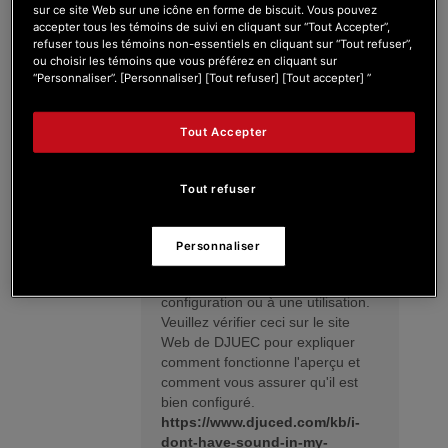
sur ce site Web sur une icône en forme de biscuit. Vous pouvez
accepter tous les témoins de suivi en cliquant sur “Tout Accepter”,
Pourquoi je n'entends pas la platine
refuser tous les témoins non-essentiels en cliquant sur “Tout refuser”,
1 ou 2 dans le casque mais
ou choisir les témoins que vous préférez en cliquant sur
seulement 1 ?
“Personnaliser”. [Personnaliser] [Tout refuser] [Tout accepter] ”
Tout Accepter
Tout refuser
V.DJUCED
26/12/2023 11:30 am
Salut.
Personnaliser
Cela peut être dû à de nombreux
« problèmes », à une mauvaise
configuration ou à une utilisation.
Veuillez vérifier ceci sur le site
Web de DJUEC pour expliquer
comment fonctionne l'aperçu et
comment vous assurer qu'il est
bien configuré.
https://www.djuced.com/kb/i-
dont-have-sound-in-my-