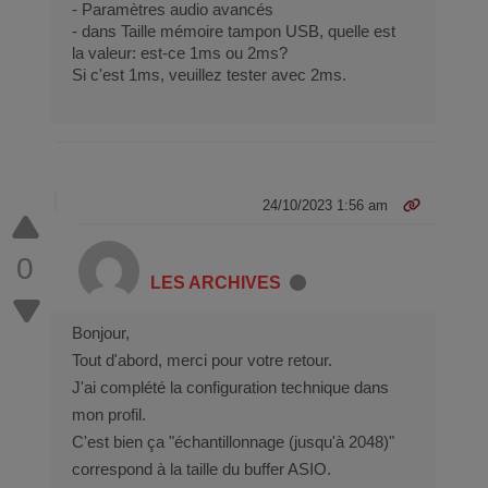
n
)
m
1
D
p
- Paramètres audio avancés
- dans Taille mémoire tampon USB, quelle est
t
D
e
2
J
r
la valeur: est-ce 1ms ou 2ms?
r
J
M
2
S
é
Si c'est 1ms, veuillez tester avec 2ms.
ô
i
H
_
c
l
c
2
1
i
e
r
s
u
o
a
r
s
n
24/10/2023 1:56 am
(
o
t
s
f
l
0
)
t
e
LES ARCHIVES
D
S
m
J
u
o
Bonjour,
H
r
d
Tout d'abord, merci pour votre retour.
e
f
è
J'ai complété la configuration technique dans
r
a
l
mon profil.
c
c
e
C'est bien ça "échantillonnage (jusqu'à 2048)"
u
e
n
correspond à la taille du buffer ASIO.