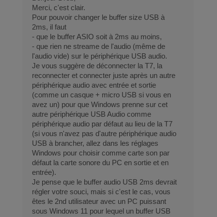
2
S
Merci, c'est clair.
.
B
Pour pouvoir changer le buffer size USB à
2ms, il faut
4
h
- que le buffer ASIO soit à 2ms au moins,
G
u
- que rien ne streame de l'audio (même de
H
b
l'audio vide) sur le périphérique USB audio.
z
+
Je vous suggère de déconnecter la T7, la
reconnecter et connecter juste après un autre
,
a
périphérique audio avec entrée et sortie
8
l
(comme un casque + micro USB si vous en
G
i
avez un) pour que Windows prenne sur cet
B
m
autre périphérique USB Audio comme
périphérique audio par défaut au lieu de la T7
R
)
(si vous n'avez pas d'autre périphérique audio
A
USB à brancher, allez dans les réglages
M
Windows pour choisir comme carte son par
défaut la carte sonore du PC en sortie et en
entrée).
Je pense que le buffer audio USB 2ms devrait
régler votre souci, mais si c'est le cas, vous
êtes le 2nd utilisateur avec un PC puissant
sous Windows 11 pour lequel un buffer USB