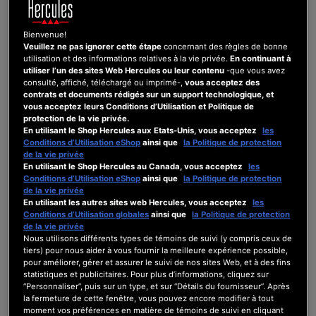
a
o
é
r
r
r
B
r
t
g
c
q
s
s
:
s
0
OFFICIEL HERCULES
Bienvenue!
é
i
r
u
i
i
c
i
Veuillez ne pas ignorer cette étape
concernant des règles de bonne
r
c
i
e
o
o
o
o
utilisation et des informations relatives à la vie privée.
En continuant à
Bonjour Dreb,
utiliser l’un des sites Web Hercules ou leur contenu
-que vous avez
i
i
v
e
n
n
m
n
Bienvenue sur le forum.
consulté, affiché, téléchargé ou imprimé-,
vous acceptez des
e
e
e
t
d
d
m
d
Pour décrire la configuration technique, c'est +
contrats et documents rédigés sur un support technologique, et
l
l
z
m
e
e
e
u
vous acceptez leurs Conditions d’Utilisation et Politique de
rapide de compléter votre profil sur
Mon
protection de la vie privée.
H
U
v
o
W
d
U
l
Espace > Mon Profil
que de repréciser votre
En utilisant le Shop Hercules aux Etats-Unis, vous acceptez
les
e
t
o
d
i
r
S
o
Conditions d’Utilisation eShop
ainsi que
la Politique de protection
configuration
à chaque message.
de la vie privée
r
i
t
è
n
i
B
g
- Matériel Hercules Utilisé: cochez le(s)
En utilisant le Shop Hercules au Canada, vous acceptez
les
c
l
r
l
d
v
t
i
Conditions d’Utilisation eShop
ainsi que
la Politique de protection
contrôleur(s), DJControl Inpulse T7
de la vie privée
u
i
e
e
o
e
y
c
- Logiciel Utilisé: cochez le(s) logiciel(s) DJ,
En utilisant les autres sites web Hercules, vous acceptez
les
l
s
m
d
w
r
p
i
Conditions d’Utilisation globales
ainsi que
la Politique de protection
Djuced et Serato DJ
de la vie privée
e
é
a
'
s
s
e
e
- Décrivez votre matériel:
Nous utilisons différents types de témoins de suivi (y compris ceux de
s
:
t
o
o
H
A
l
tiers) pour nous aider à vous fournir la meilleure expérience possible,
marque et modèle d'ordinateur,
pour améliorer, gérer et assurer le suivi de nos sites Web, et à des fins
U
c
é
r
u
e
,
c
CPU, RAM, comme Microsoft
statistiques et publicitaires. Pour plus d’informations, cliquez sur
t
o
r
d
d
r
o
o
“Personnaliser”, puis sur un type, et sur “Détails du fournisseur”. Après
Surface Pro 7+ Core i7-
la fermeture de cette fenêtre, vous pouvez encore modifier à tout
i
c
i
i
e
c
u
m
13800HRE 5 GHz, 32 GB RAM
moment vos préférences en matière de témoins de suivi en cliquant