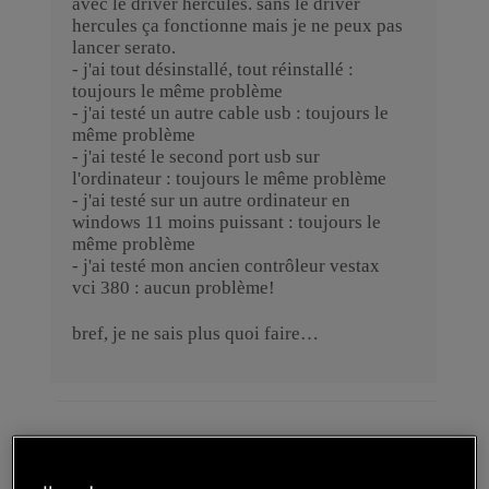
avec le driver hercules. sans le driver
hercules ça fonctionne mais je ne peux pas
lancer serato.
- j'ai tout désinstallé, tout réinstallé :
toujours le même problème
- j'ai testé un autre cable usb : toujours le
même problème
- j'ai testé le second port usb sur
l'ordinateur : toujours le même problème
- j'ai testé sur un autre ordinateur en
windows 11 moins puissant : toujours le
même problème
- j'ai testé mon ancien contrôleur vestax
vci 380 : aucun problème!
bref, je ne sais plus quoi faire…
-
-
-
m
v
v
U
V
M
L
D
a
e
e
S
e
23/10/2023 12:13 pm