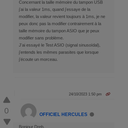
l
P
c
Concernant la taille mémoire du tampon USB
e
r
o
j'ai la valeur 1ms, quand j'essaye de la
s
o
m
modifier, la valeur revient toujours à 1ms, je ne
7
m
peux donc pas la modifier contrairement à la
+
e
taille mémoire du tampon ASIO que je peux
C
D
modifier sans problème.
o
-
J'ai essayé le Test ASIO (signal sinusoïdal),
r
L
j'entends les mêmes parasites que lorsque
e
i
j'écoute un morceau.
i
n
5
k
-
D
1
U
24/10/2023 1:50 pm
1
B
3
-
0
5
H
OFFICIEL HERCULES
G
7
7
U
Bonjour Dreb,