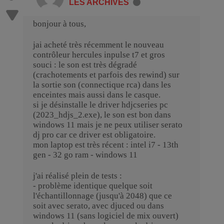
LES ARCHIVES
bonjour à tous,
jai acheté très récemment le nouveau
contrôleur hercules inpulse t7 et gros
souci : le son est très dégradé
(crachotements et parfois des rewind) sur
la sortie son (connectique rca) dans les
enceintes mais aussi dans le casque.
si je désinstalle le driver hdjcseries pc
(2023_hdjs_2.exe), le son est bon dans
windows 11 mais je ne peux utiliser serato
dj pro car ce driver est obligatoire.
mon laptop est très récent : intel i7 - 13th
gen - 32 go ram - windows 11
j'ai réalisé plein de tests :
- problème identique quelque soit
l'échantillonnage (jusqu'à 2048) que ce
soit avec serato, avec djuced ou dans
windows 11 (sans logiciel de mix ouvert)